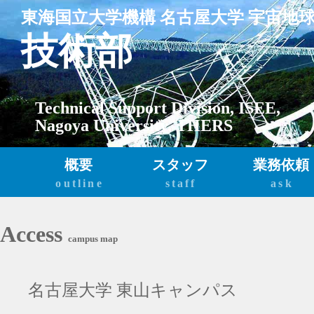
東海国立大学機構
名古屋大学
宇宙地
技術部
Technical Support Division
,
ISEE
,
Nagoya University
,
THERS
概要
スタッフ
業務依頼
outline
staff
ask
Access
campus map
名古屋大学 東山キャンパス